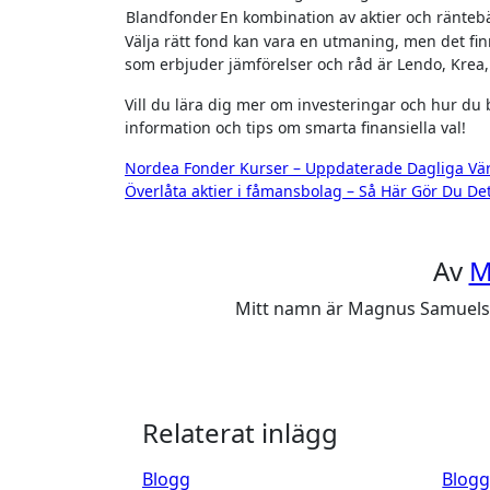
Blandfonder
En kombination av aktier och ränteb
Välja rätt fond kan vara en utmaning, men det fi
som erbjuder jämförelser och råd är Lendo, Krea,
Vill du lära dig mer om investeringar och hur du
information och tips om smarta finansiella val!
Inläggsnavigering
Nordea Fonder Kurser – Uppdaterade Dagliga Vä
Överlåta aktier i fåmansbolag – Så Här Gör Du Det
Av
M
Mitt namn är Magnus Samuelsson
Relaterat inlägg
Blogg
Blog