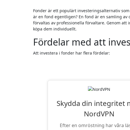
Fonder är ett populärt investeringsalternativ som kan hjälpa dig att diversifiera din portfölj och sprida ut risken. Men vad
är en fond egentligen? En fond är en samling av 
förvaltas av professionella förvaltare. Genom att
köpa dem individuellt.
Fördelar med att inves
Att investera i fonder har flera fördelar:
Läsarnas Favor
Skydda din integritet
NordVPN
Efter en omröstning har våra lä