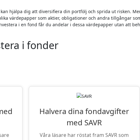
olika värdepapper som aktier, obligationer och andra tillgångar so
 investera i en fond får du andelar i dessa värdepapper utan att be
tera i fonder
iter: VPN och Fondsparande
 med
Halvera dina fondavgifter
med SAVR
sare
Våra läsare har röstat fram SAVR som