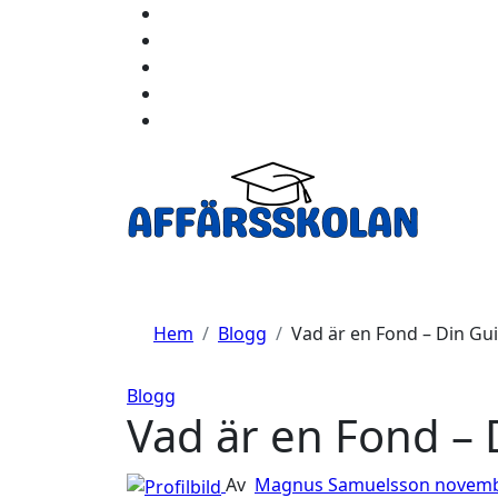
Hoppa
till
innehåll
Hem
Blogg
Vad är en Fond – Din Guid
Blogg
Vad är en Fond – D
Av
Magnus Samuelsson
novemb