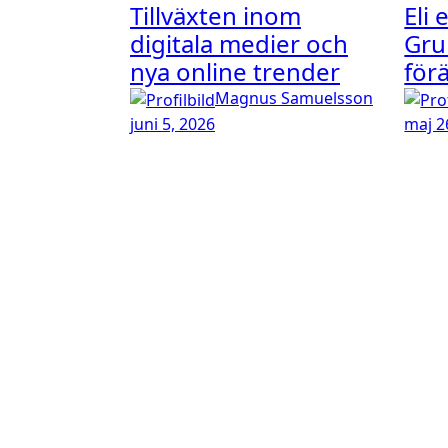
Tillväxten inom
Eli 
digitala medier och
Gru
nya online trender
för
Magnus Samuelsson
juni 5, 2026
maj 2