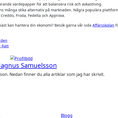
ärande värdepapper för att balansera risk och avkastning.
nns många olika alternativ på marknaden. Några populära plattfor
 Creddo, Froda, Fedelta och Approva.
 bäst kan hantera din ekonomi? Besök gärna vår sida
Affärsskolan
f
rden
 Rätt
agnus Samuelsson
. Nedan finner du alla artiklar som jag har skrivit.
g
Blogg