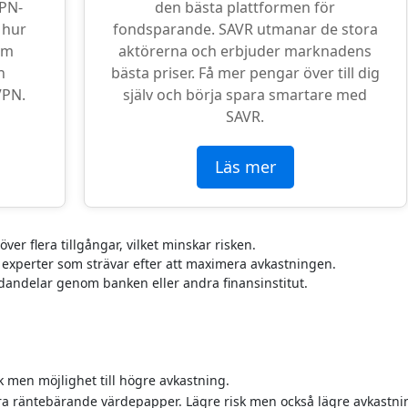
VPN-
den bästa plattformen för
 hur
fondsparande. SAVR utmanar de stora
om
aktörerna och erbjuder marknadens
n
bästa priser. Få mer pengar över till dig
VPN.
själv och börja spara smartare med
SAVR.
Läs mer
ver flera tillgångar, vilket minskar risken.
v experter som strävar efter att maximera avkastningen.
ondandelar genom banken eller andra finansinstitut.
sk men möjlighet till högre avkastning.
dra räntebärande värdepapper. Lägre risk men också lägre avkastni