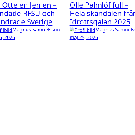
e Otte en Jen en –
Olle Palmlöf full –
ndade RFSU och
Hela skandalen frå
ändrade Sverige
Idrottsgalan 2025
Magnus Samuelsson
Magnus Samuels
6, 2026
maj 25, 2026