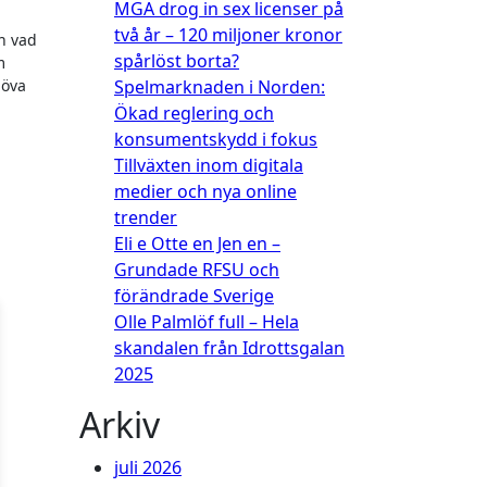
MGA drog in sex licenser på
två år – 120 miljoner kronor
spårlöst borta?
m
höva
Spelmarknaden i Norden:
Ökad reglering och
konsumentskydd i fokus
Tillväxten inom digitala
medier och nya online
trender
Eli e Otte en Jen en –
Grundade RFSU och
förändrade Sverige
Olle Palmlöf full – Hela
skandalen från Idrottsgalan
2025
Arkiv
juli 2026