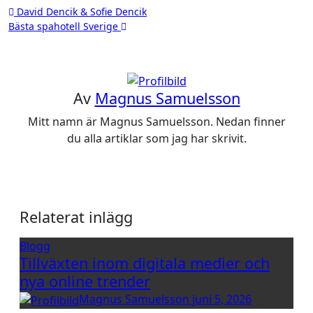
Inläggsnavigering
David Dencik & Sofie Dencik
Bästa spahotell Sverige
Av
Magnus Samuelsson
Mitt namn är Magnus Samuelsson. Nedan finner
du alla artiklar som jag har skrivit.
Relaterat inlägg
Blogg
Tillväxten inom digitala medier och
nya online trender
Magnus Samuelsson
juni 5, 2026