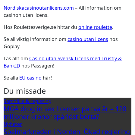
Nordiskacasinoutanlicens.com
– All information om
casinon utan licens.
Hos Roulettesverige.se hittar du
online roulette
.
Se all viktig information om
casino utan licens
hos
Goplay.
Läs allt om
Casino utan Svensk Licens med Trustly &
BankID
hos Passagen!
Se alla
EU casino
här!
Du missade
Samhälle & reglering
MGA drog in sex licenser på två år – 120
miljoner kronor spårlöst borta?
Nyheter
Spelmarknaden i Norden: Ökad reglering