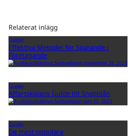
Relaterat inlägg
Guider
Effektiva Metoder för Sparande i
Företagande
Magnus Samuelsson
november 29, 2023
Guider
Affärsskolans Guide till Snabblån
Magnus Samuelsson
juni 22, 2023
Guider
De mest populära