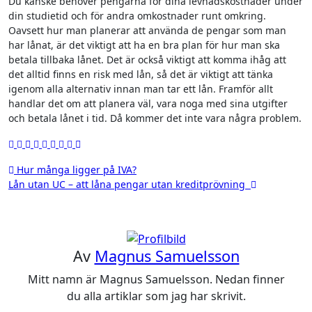
Du kanske behöver pengarna för dina levnadskostnader under
din studietid och för andra omkostnader runt omkring.
Oavsett hur man planerar att använda de pengar som man
har lånat, är det viktigt att ha en bra plan för hur man ska
betala tillbaka lånet. Det är också viktigt att komma ihåg att
det alltid finns en risk med lån, så det är viktigt att tänka
igenom alla alternativ innan man tar ett lån. Framför allt
handlar det om att planera väl, vara noga med sina utgifter
och betala lånet i tid. Då kommer det inte vara några problem.
Inläggsnavigering
Hur många ligger på IVA?
Lån utan UC – att låna pengar utan kreditprövning
Av
Magnus Samuelsson
Mitt namn är Magnus Samuelsson. Nedan finner
du alla artiklar som jag har skrivit.