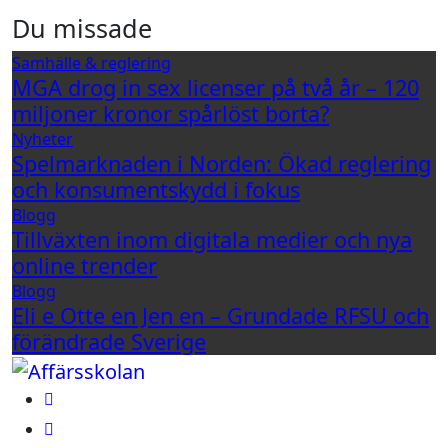
Du missade
Samhälle & reglering
MGA drog in sex licenser på två år – 120
miljoner kronor spårlöst borta?
Nyheter
Spelmarknaden i Norden: Ökad reglering
och konsumentskydd i fokus
Blogg
Tillväxten inom digitala medier och nya
online trender
Blogg
Eli e Otte en Jen en – Grundade RFSU och
förändrade Sverige