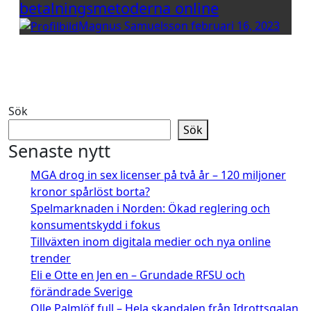
betalningsmetoderna online
Magnus Samuelsson
februari 16, 2023
Sök
Sök
Senaste nytt
MGA drog in sex licenser på två år – 120 miljoner
kronor spårlöst borta?
Spelmarknaden i Norden: Ökad reglering och
konsumentskydd i fokus
Tillväxten inom digitala medier och nya online
trender
Eli e Otte en Jen en – Grundade RFSU och
förändrade Sverige
Olle Palmlöf full – Hela skandalen från Idrottsgalan