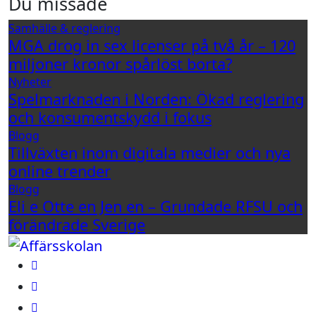
Du missade
Samhälle & reglering
MGA drog in sex licenser på två år – 120
miljoner kronor spårlöst borta?
Nyheter
Spelmarknaden i Norden: Ökad reglering
och konsumentskydd i fokus
Blogg
Tillväxten inom digitala medier och nya
online trender
Blogg
Eli e Otte en Jen en – Grundade RFSU och
förändrade Sverige