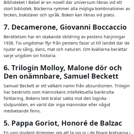
Biblioteket i Babel är en novell där universum liknas vid ett
stort bibliotek. Böckerna rymmer alla möjliga kombinationer av
tecken, bokstäver och språk. Boken kan liknas vid poesi.
7.
Decamerone, Giovanni Boccaccio
Berättelsen har en skakande skildring av pestens härjningar
1938. Tio ungdomar flyr från pestens fasor ut till landet där de
njuter av sång, dans, mat och naturen. Om kvällarna berättar
varje ungdom sin historia.
6. Trilogin Molloy, Malone dör och
Den onämnbare, Samuel Beckett
Samuel Beckett är ett välkänt namn från absurdismen. Trilogin
har beskrivits som människans intellektuella bankrutta
förklaring. Bokens text krälar sakta mot den logiska
slutpunkten, en värld där inga människor eller något
medvetande finns.
5. Pappa Goriot, Honoré de Balzac
En ung student drömmer om att ta sig in i de finare kretsarna i