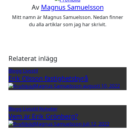
Av
Magnus Samuelsson
Mitt namn är Magnus Samuelsson. Nedan finner
du alla artiklar som jag har skrivit.
Relaterat inlägg
Blogg
Livsstil
Erik Olsson fastighetsbyrå
Magnus Samuelsson
augusti 10, 2022
Blogg
Livsstil
Nyheter
Vem är Erik Grönberg?
Magnus Samuelsson
juli 12, 2022