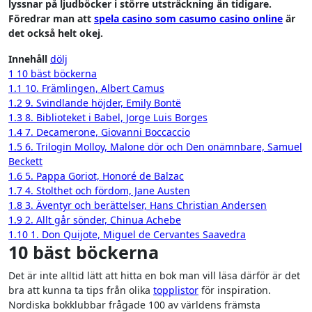
lyssnar på ljudböcker i större utsträckning än tidigare.
Föredrar man att
spela casino som casumo casino online
är
det också helt okej.
Innehåll
dölj
1
10 bäst böckerna
1.1
10. Främlingen, Albert Camus
1.2
9. Svindlande höjder, Emily Bontë
1.3
8. Biblioteket i Babel, Jorge Luis Borges
1.4
7. Decamerone, Giovanni Boccaccio
1.5
6. Trilogin Molloy, Malone dör och Den onämnbare, Samuel
Beckett
1.6
5. Pappa Goriot, Honoré de Balzac
1.7
4. Stolthet och fördom, Jane Austen
1.8
3. Äventyr och berättelser, Hans Christian Andersen
1.9
2. Allt går sönder, Chinua Achebe
1.10
1. Don Quijote, Miguel de Cervantes Saavedra
10 bäst böckerna
Det är inte alltid lätt att hitta en bok man vill läsa därför är det
bra att kunna ta tips från olika
topplistor
för inspiration.
Nordiska bokklubbar frågade 100 av världens främsta