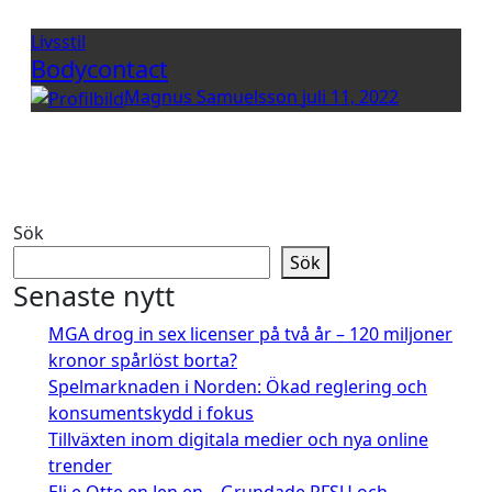
Livsstil
Bodycontact
Magnus Samuelsson
juli 11, 2022
Sök
Sök
Senaste nytt
MGA drog in sex licenser på två år – 120 miljoner
kronor spårlöst borta?
Spelmarknaden i Norden: Ökad reglering och
konsumentskydd i fokus
Tillväxten inom digitala medier och nya online
trender
Eli e Otte en Jen en – Grundade RFSU och