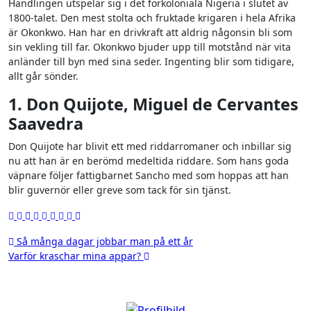
Handlingen utspelar sig i det förkoloniala Nigeria i slutet av
1800-talet. Den mest stolta och fruktade krigaren i hela Afrika
är Okonkwo. Han har en drivkraft att aldrig någonsin bli som
sin vekling till far. Okonkwo bjuder upp till motstånd när vita
anländer till byn med sina seder. Ingenting blir som tidigare,
allt går sönder.
1. Don Quijote, Miguel de Cervantes
Saavedra
Don Quijote har blivit ett med riddarromaner och inbillar sig
nu att han är en berömd medeltida riddare. Som hans goda
väpnare följer fattigbarnet Sancho med som hoppas att han
blir guvernör eller greve som tack för sin tjänst.
Inläggsnavigering
Så många dagar jobbar man på ett år
Varför kraschar mina appar?