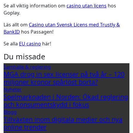
Se all viktig information om
casino utan licens
hos
Goplay.
Läs allt om
Casino utan Svensk Licens med Trustly &
BankID
hos Passagen!
Se alla
EU casino
här!
Du missade
Samhälle & reglering
MGA drog in sex licenser på två år – 120
miljoner kronor spårlöst borta?
Nyheter
Spelmarknaden i Norden: Ökad reglering
och konsumentskydd i fokus
Blogg
Tillväxten inom digitala medier och nya
online trender