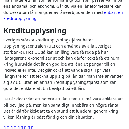
man hittar ett lån som är förmånligt och som passar väl in på
ens ändamål och ekonomi. Går du via en låneförmedlare kan
du dessutom få mängder av låneerbjudanden med
enbart en
kreditupplysning
.
Kreditupplysning
Sveriges största kreditupplysningstjänst heter
Upplysningscentralen (UC) och används av alla Sveriges
storbanker. Hos UC så kan en långivare få reda på hur
låntagarens ekonomi ser ut och kan därför också få ett hum
kring huruvida det är en god ide att låna ut pengar till en
individ eller inte. Det går också att vända sig till privata
långivare för att teckna upp sig på lån där man inte använder
sig av UC, utan en annan kreditupplysningstjänst som kan
göra det enklare att bli beviljad på ett lån.
Det är dock värt att notera att lån utan UC må vara enklare att
bli beviljad på, men kan samtidigt innebära en högre ränta.
Det är därför klokt att ta en stund att fundera igenom kring
vilken lösning är bäst för dig och din situation.