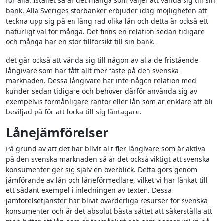
för alla. Istället så är det många som väljer att vända sig till sin
bank. Alla Sveriges storbanker erbjuder idag möjligheten att
teckna upp sig på en lång rad olika lån och detta är också ett
naturligt val för många. Det finns en relation sedan tidigare
och många har en stor tillförsikt till sin bank.
det går också att vända sig till någon av alla de fristående
långivare som har fått allt mer fäste på den svenska
marknaden. Dessa långivare har inte någon relation med
kunder sedan tidigare och behöver därför använda sig av
exempelvis förmånligare räntor eller lån som är enklare att bli
beviljad på för att locka till sig låntagare.
Lånejämförelser
På grund av att det har blivit allt fler långivare som är aktiva
på den svenska marknaden så är det också viktigt att svenska
konsumenter ger sig själv en överblick. Detta görs genom
jämförande av lån och låneförmedlare, vilket vi har länkat till
ett sådant exempel i inledningen av texten. Dessa
jämförelsetjänster har blivit ovärderliga resurser för svenska
konsumenter och är det absolut bästa sättet att säkerställa att